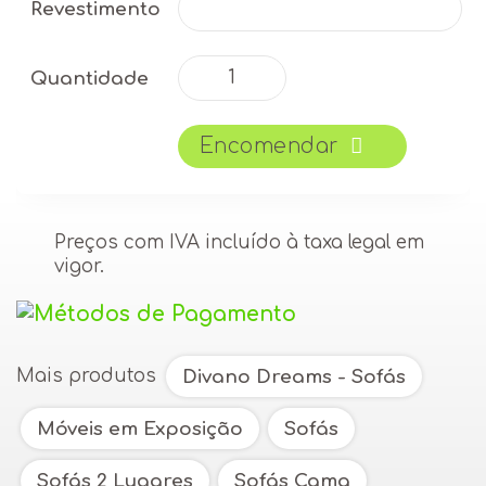
Revestimento
Outra opção:
Quantidade
Quantidade
Sofá cama Augusta com Chaise-
de
longue
Sofá
Encomendar
Cama
Fonte: Divano Dreams - Sofás
DIVANO
Augusta
Preços com IVA incluído à taxa legal em
vigor.
Mais produtos
Divano Dreams - Sofás
Móveis em Exposição
Sofás
Sofás 2 Lugares
Sofás Cama