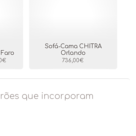
Sofá-Cama CHITRA
 Faro
Orlando
00€
736,00€
rões que incorporam
o
a CHITRA EUROPEAN FURNITURE conta com
alização de sofás e cadeirões que