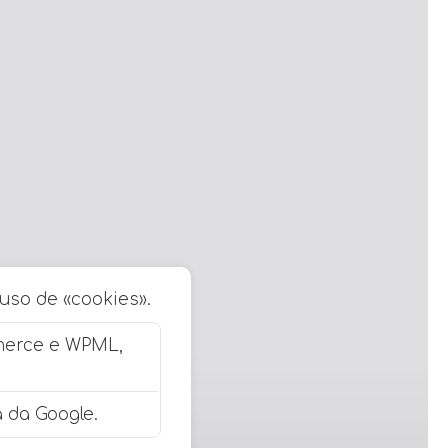
 uso de «cookies».
merce e WPML,
 da Google.