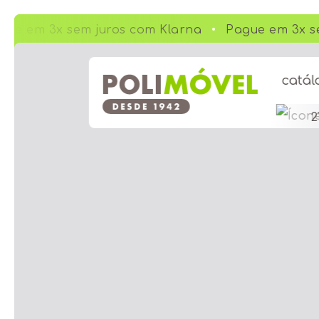
ue em 3x sem juros com Klarna
Pague em 3x se
catál
2