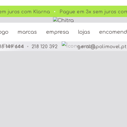
m juros com Klarna
Pague em 3x sem juros com
ogo
marcas
empresa
lojas
encomen
18 149 644
•
218 120 392
geral@polimovel.pt