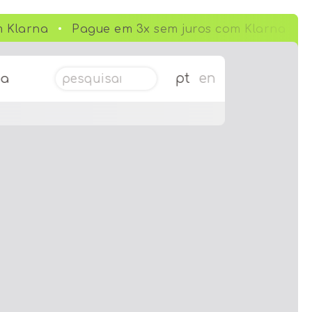
 Klarna
Pague em 3x sem juros com Klarna
Pesquisar por:
pt
en
da