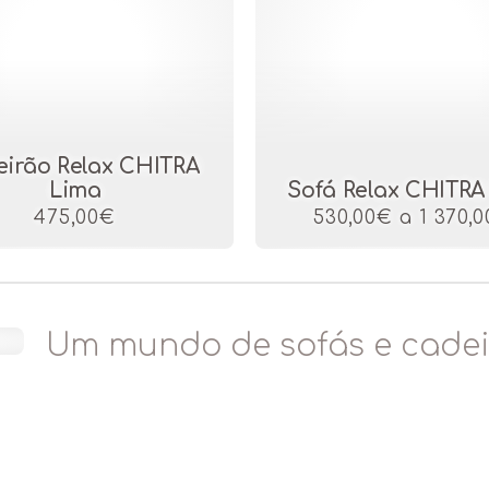
irão Relax CHITRA
Lima
Sofá Relax CHITRA
475,00€
530,00€ a 1 370,
Um mundo de sofás e cadei
mecanismos de relaxament
Empresa familiar com sede em Espanha, 
mais de 15 anos de experiência na comerci
incorporam mecanismos de relaxamento.