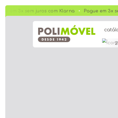
ue em 3x sem juros com Klarna
Pague em 3x se
catál
2