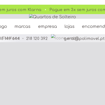
m juros com Klarna
Pague em 3x sem juros com
ogo
marcas
empresa
lojas
encomen
18 149 644
•
218 120 392
geral@polimovel.pt