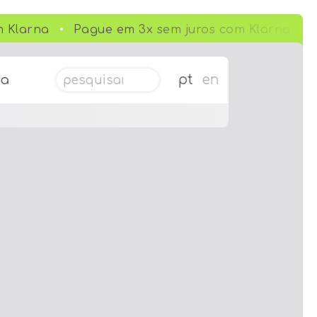
 Klarna
Pague em 3x sem juros com Klarna
Pesquisar por:
pt
en
da