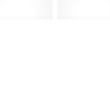
arto de Solteiro
Quarto de Solte
INI Paris Carvalho
LOURINI Paris Car
Cinza
Natura
13,00€ a 507,00€
34,00€ a 794,0