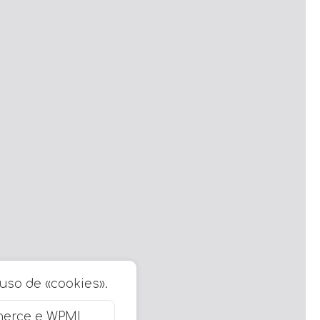
 uso de «cookies».
merce e WPML,