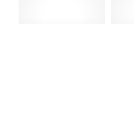
Qu
Estúdio LOURINI Viena
LOUR
Cinza/Branco
242,00€ a 773,00€
1