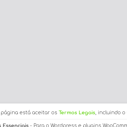
a página está aceitar os
Termos Legais
, incluindo o
 Essenciais
- Para o Wordpress e plugins WooCom