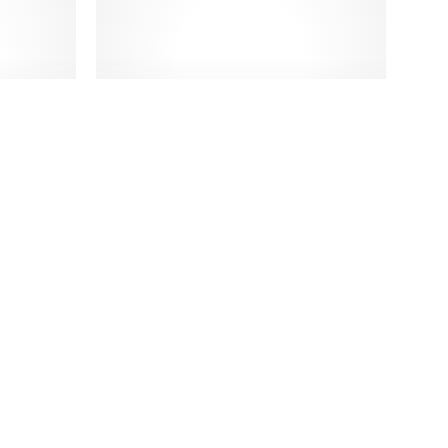
iro
Quarto de Solteiro
valho
LOURINI Viena Cinza
Branco
0€
121,00€ a 753,00€