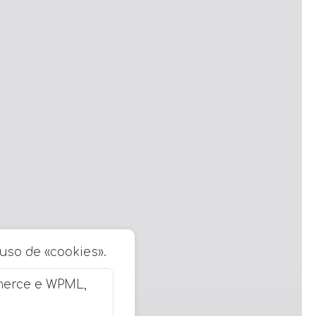
 uso de «cookies».
merce e WPML,