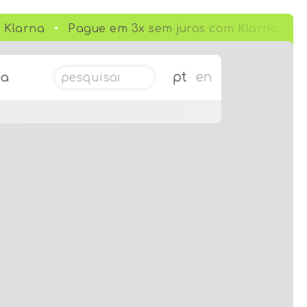
Klarna
Pague em 3x sem juros com Klarna
Pesquisar por:
pt
en
da