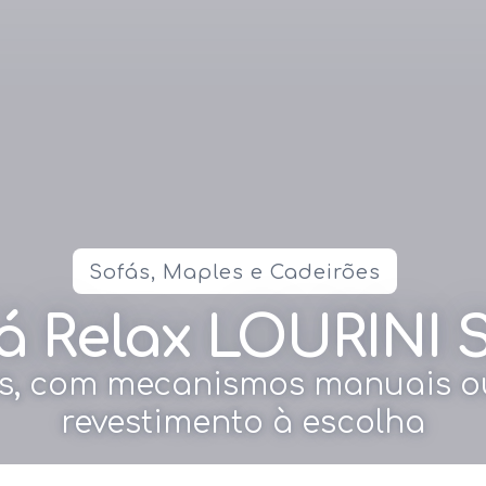
Sofás, Maples e Cadeirões
á Relax LOURINI S
res, com mecanismos manuais ou
revestimento à escolha