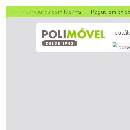
e em 3x sem juros com Klarna
Pague em 3x sem
catál
2