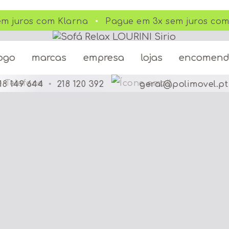
 juros com Klarna
Pague em 3x sem juros com 
ogo
marcas
empresa
lojas
encomen
18 149 644
•
218 120 392
geral@polimovel.pt