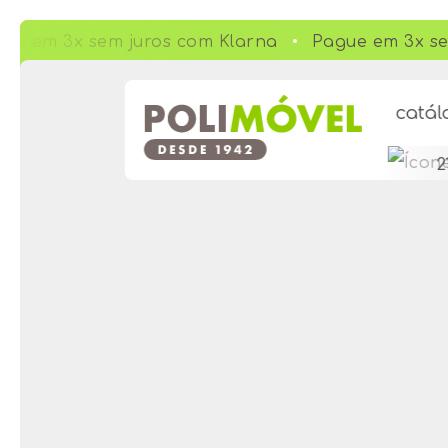
ue em 3x sem juros com Klarna
Pague em 3x se
ue em 3x sem juros com Klarna
catál
2