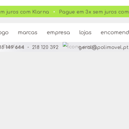
m juros com Klarna
Pague em 3x sem juros com 
ogo
marcas
empresa
lojas
encomen
18 149 644
•
218 120 392
geral@polimovel.pt