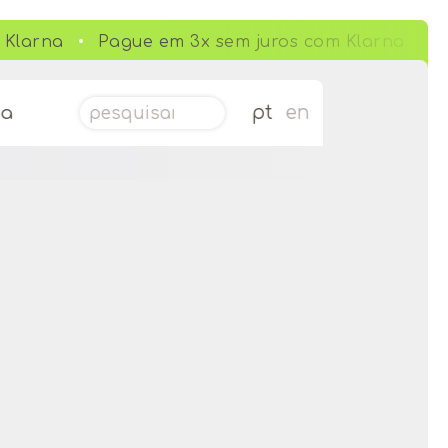
Klarna
Pague em 3x sem juros com Klarna
Pesquisar por:
pt
en
da