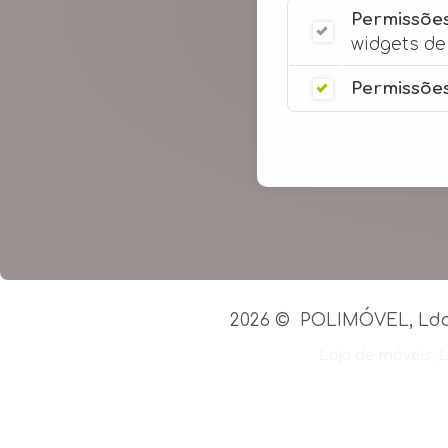
Permissões
widgets de 
Permissões
Tel: 218 
2026 ©
POLIMÓVEL, Lda.
Loja de móveis
,
L