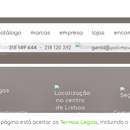
em juros com Klarna
Pague em 3x sem juros co
serviço. Conheço-os há mais de 20 ano
catálogo
marcas
empresa
lojas
enco
er.
 K. – Dez. 2020
218 149 644
•
218 120 392
geral@polimov
ontinente
Comp
4 Lojas no Centro
as
S
de Lisboa
a página está aceitar os
Termos Legais
, incluindo o