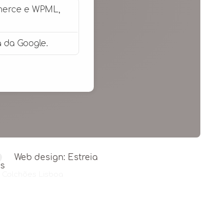
merce e WPML,
 da Google.
vel.pt
Web design: Estreia
e Colchões Lisboa