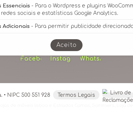
 Essenciais
- Para o Wordpress e plugins WooCom
redes sociais e estatísticas Google Analytics.
Fale Connosco
 Adicionais
- Para permitir publicidade direcionada
149 644 / 218 404 265 • Email:
geral@polimo
Custo de chamada para a rede fixa nacional.
Aceito
 • NIPC 500 551 928
Termos Legais
ojas de móveis lisboa
e
Estrados Camas
,
Sommiers
,
Loja d