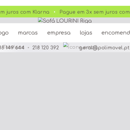
 juros com Klarna
Pague em 3x sem juros com 
ogo
marcas
empresa
lojas
encomen
18 149 644
•
218 120 392
geral@polimovel.pt