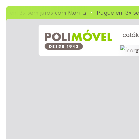
e em 3x sem juros com Klarna
Pague em 3x sem
catál
2