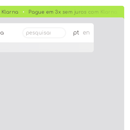
Klarna
Pague em 3x sem juros com Klarna
Pesquisar por:
pt
en
da