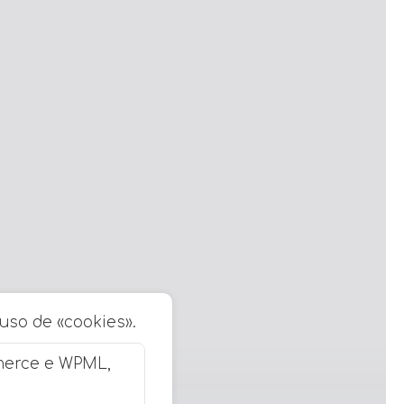
 uso de «cookies».
merce e WPML,