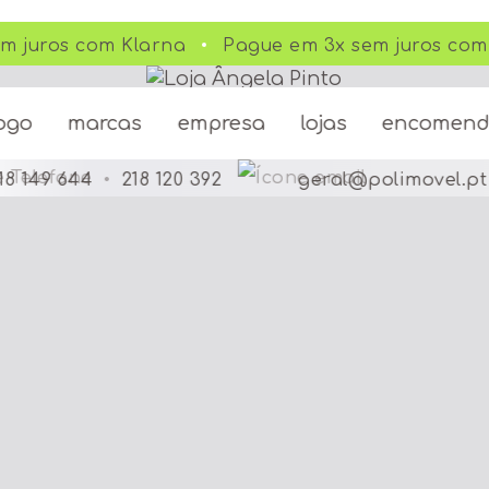
m juros com Klarna
Pague em 3x sem juros com 
ogo
marcas
empresa
lojas
encomen
18 149 644
•
218 120 392
geral@polimovel.pt