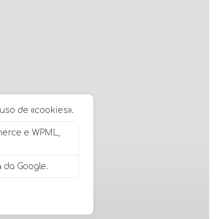
 uso de «cookies».
merce e WPML,
 da Google.