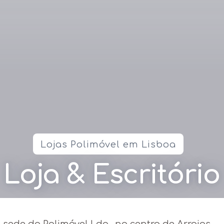
Lojas Polimóvel em Lisboa
Loja & Escritório
e sede da Polimóvel Lda., no centro de Arroios,