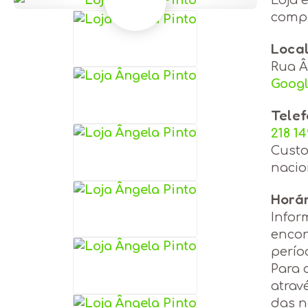
compl
Loca
Rua Â
Goog
Tele
218 1
Custo
nacio
Horá
Infor
encon
perío
Para 
atrav
das n