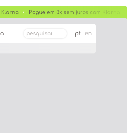
Klarna
Pague em 3x sem juros com Klarna
Pesquisar por:
pt
en
da