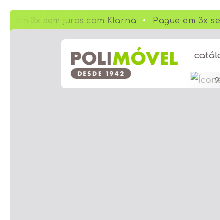
ue em 3x sem juros com Klarna
Pague em 3x se
catál
2