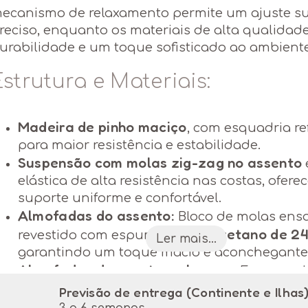
ecanismo de relaxamento permite um ajuste su
reciso, enquanto os materiais de alta qualida
urabilidade e um toque sofisticado ao ambiente
Estrutura e Materiais:
Madeira de pinho maciço
, com esquadria r
para maior resistência e estabilidade.
Suspensão com molas zig-zag no assento
elástica de alta resistência nas costas, ofer
suporte uniforme e confortável.
Almofadas do assento:
Bloco de molas ens
poliuretano de 2
revestido com espuma de
Ler mais...
garantindo um toque macio e aconchegante
Almofadas das costas e braços:
Espuma d
24 kg/m³
poliuretano de
com enchimento d
Previsão de entrega (Continente e Ilhas
virgem de silicone
, proporcionando suavida