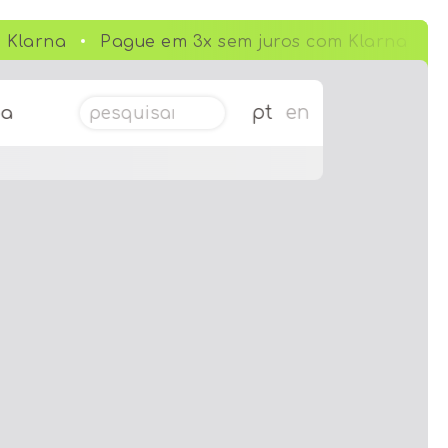
 Klarna
Pague em 3x sem juros com Klarna
Pesquisar por:
pt
en
da