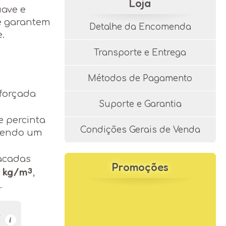
Loja
ave e
de garantem
Detalhe da Encomenda
.
Transporte e Entrega
Métodos de Pagamento
eforçada
Suporte e Garantia
e percinta
Condições Gerais de Venda
ecendo um
acadas
Promoções
4 kg/m³
,
.
e
fibra
e
)
i
de e