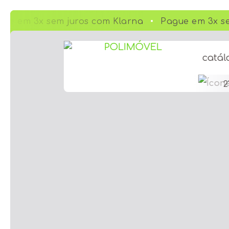
ue em 3x sem juros com Klarna
Pague em 3x se
catál
2