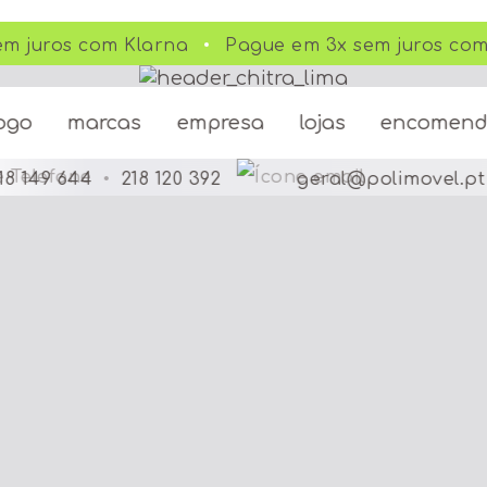
m juros com Klarna
Pague em 3x sem juros com
ogo
marcas
empresa
lojas
encomen
18 149 644
•
218 120 392
geral@polimovel.pt