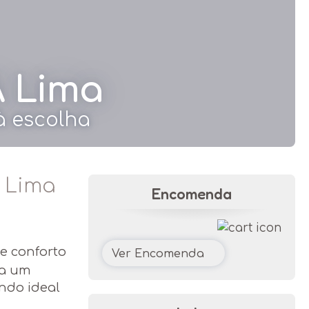
A Lima
 à escolha
A Lima
Encomenda
e conforto
Ver Encomenda
a um
ndo ideal