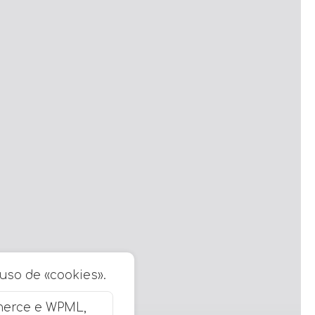
 uso de «cookies».
merce e WPML,