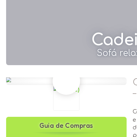
Cadei
Sofá rela
C
e
Guia de Compras
d
p