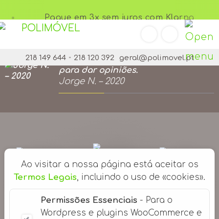
Pague em 3x sem juros com Klarna
Pesquisar p
Atendimento 5 estrelas. Preços
Too
218 149 644
•
218 120 392
geral@polimovel.pt
muito bons e sempre disponíveis
para dar opiniões.
me
Jorge N. – 2020
Ao visitar a nossa página está aceitar os
Termos Legais
, incluindo o uso de «cookies».
Entrega no
Compra
4 Lojas no
Permissões Essenciais
- Para o
Continente
Online
Centro
Wordpress e plugins WooCommerce e
e Ilhas
Segura