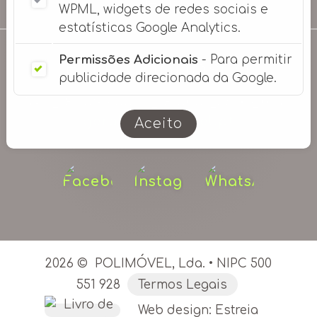
de Lisboa
WPML, widgets de redes sociais e
estatísticas Google Analytics.
Permissões Adicionais
- Para permitir
Fale Connosco
publicidade direcionada da Google.
Tel: 218 149 644 / 218 404 265 • Email:
geral@polimovel.pt
Aceito
Custo de chamada para a rede fixa nacional.
2026 ©
POLIMÓVEL, Lda. • NIPC 500
551 928
Termos Legais
Web design: Estreia