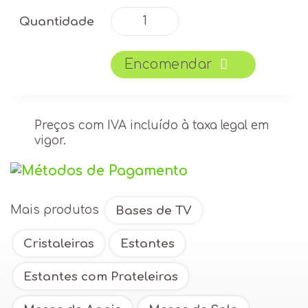
Quantidade
Quantidade
Fonte: Sofamóvel - Móveis
de
Sala
Encomendar
de
Estar
SOFAMOVEL
Evo
Preços com IVA incluído à taxa legal em
35
vigor.
Mais produtos
Bases de TV
Cristaleiras
Estantes
Estantes com Prateleiras