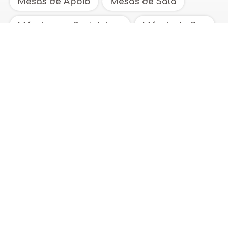
Mesas de Apoio
Mesas de Sala
Móveis com Prateleiras
Móveis de Bar
Móveis de Televisão
Sofamóvel - Móveis
Direitos de Autor: o conteúdo deste site,
incluindo textos e imagens, está protegido
por propriedade intelectual. Não é permitida
a cópia ou reprodução de qualquer elemento
sem autorização da Polimóvel, Lda. Mais
informações nos nossos
Termos Legais
.
Dúvidas?
Fale Connosco