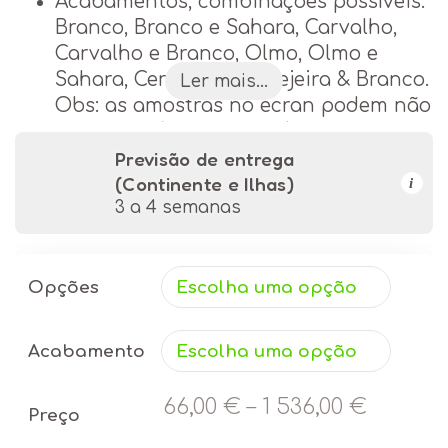
Acabamentos, combinações possíveis:
Branco, Branco e Sahara, Carvalho,
Carvalho e Branco, Olmo, Olmo e
Sahara, Cerejeira, e Cerejeira & Branco.
Ler mais...
Obs: as amostras no écran podem não
ser 100% fiáveis, e em dúvida, temos
catálogos de amostras nas nossas
Previsão de entrega
(Continente e Ilhas)
lojas.
i
3 a 4 semanas
Escolha o revestimento da sua preferência
nas imagens em anexo, e preencha os
campos na encomenda.
Opções
Se precisar de mais informações, entre em
Acabamento
contacto ou visite as nossas
lojas de
móveis em Lisboa
para consultar o
66,00
€
–
1 536,00
€
catálogo completo de medidas, opções,
Preço
módulos e revestimentos.