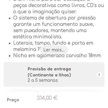
peças decorativas como livros, CD’s ou
o que a imaginação quiser.
O sistema de abertura por pressão
garante um funcionamento suave,
sem puxadores, mantendo uma
estética minimalista.
Laterais, tampo, fundo e porta em
melamina 19mm.
Ler mais...
Nicho em aglomerado carvalho 18mm
termoprensado.
Costa em MDF 4mm com impressão
Previsão de entrega
UV.
(Continente e Ilhas)
i
Estrutura com pés em aço, pintados
2 a 5 semanas
com epoxy preto.
Requer montagem do nicho e dos pés.
314,00
€
Dimensões: 180cm (L) x 45,5cm (P) x
Preço
50cm (A).