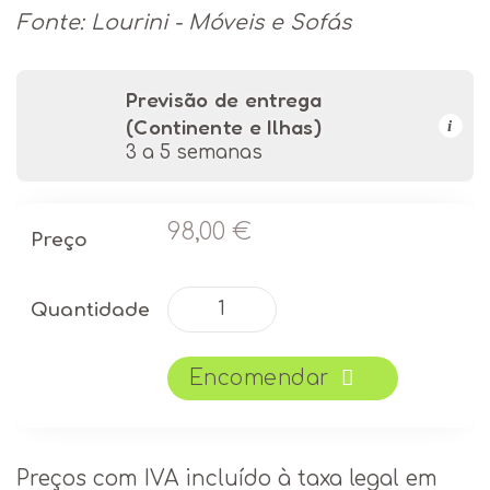
Fonte: Lourini - Móveis e Sofás
Previsão de entrega
(Continente e Ilhas)
i
3 a 5 semanas
98,00
€
Preço
Quantidade
Quantidade
de
Espelho
Encomendar
LOURINI
Viena
Cinza/Branco
Preços com IVA incluído à taxa legal em