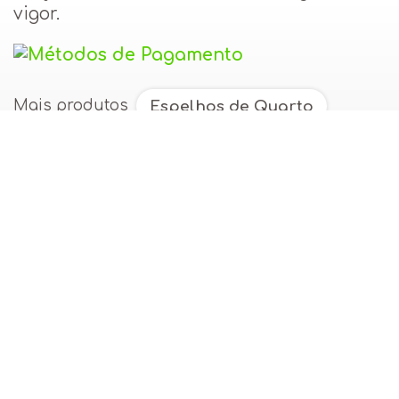
vigor.
Mais produtos
Espelhos de Quarto
Espelhos de Sala
Lourini - Móveis e Sofás
Molduras com Espelho
Direitos de Autor: o conteúdo deste site,
incluindo textos e imagens, está protegido
por propriedade intelectual. Não é permitida
a cópia ou reprodução de qualquer elemento
sem autorização da Polimóvel, Lda. Mais