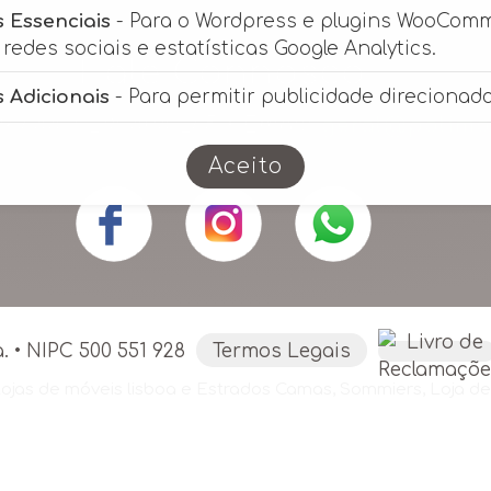
 Essenciais
- Para o Wordpress e plugins WooCom
redes sociais e estatísticas Google Analytics.
Fale Connosco
 Adicionais
- Para permitir publicidade direcionada
149 644 / 218 404 265 • Email:
geral@polimo
Custo de chamada para a rede fixa nacional.
Aceito
 • NIPC 500 551 928
Termos Legais
ojas de móveis lisboa
e
Estrados Camas
,
Sommiers
,
Loja d