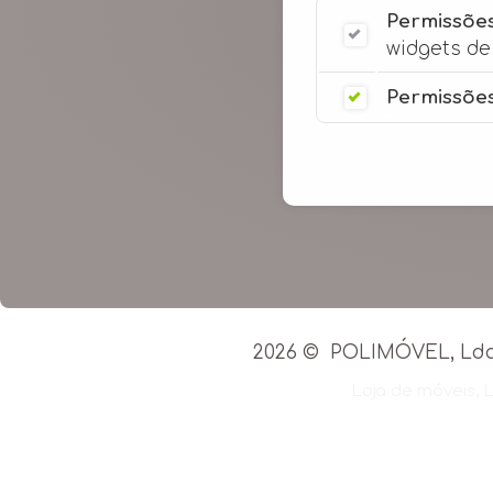
Permissões
widgets de 
Permissões
Tel: 218 
2026 ©
POLIMÓVEL, Lda.
Loja de móveis
,
L