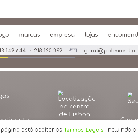
em juros com Klarna
Pague em 3x sem juros co
r simpáticos, atenciosos desde a enco
ogo
marcas
empresa
lojas
encomen
ei fã. Obrigada.
J. S. – Jan. 2022
18 149 644
•
218 120 392
geral@polimovel.pt
ontinente
Comp
4 Lojas no Centro
as
S
de Lisboa
a página está aceitar os
Termos Legais
, incluindo o