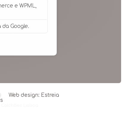
merce e WPML,
 da Google.
vel.pt
Web design: Estreia
e Colchões Lisboa