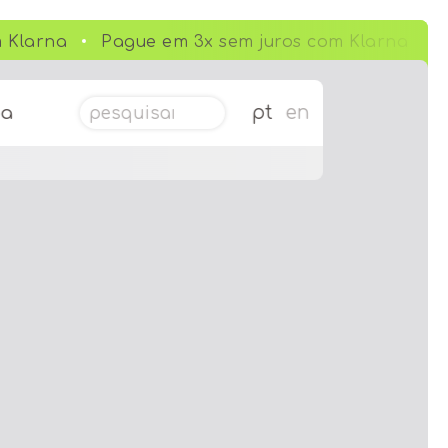
 Klarna
Pague em 3x sem juros com Klarna
Pesquisar por:
pt
en
da