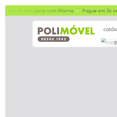
ue em 3x sem juros com Klarna
Pague em 3x se
catál
2