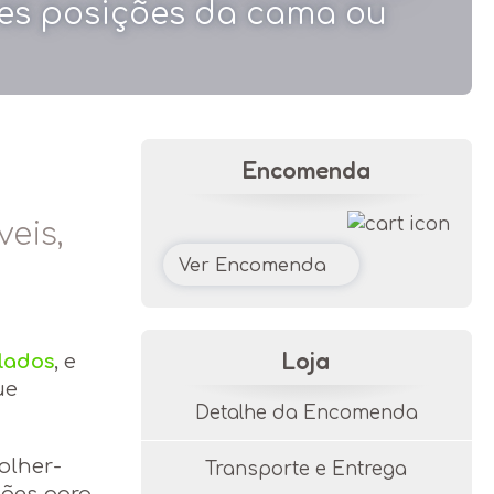
ntes posições da cama ou
Encomenda
eis,
Ver Encomenda
Loja
lados
, e
ue
Detalhe da Encomenda
olher-
Transporte e Entrega