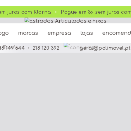
m juros com Klarna
Pague em 3x sem juros com
ogo
marcas
empresa
lojas
encomen
18 149 644
•
218 120 392
geral@polimovel.pt