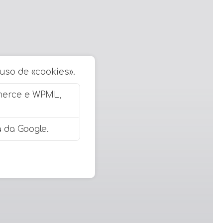
 uso de «cookies».
merce e WPML,
 da Google.