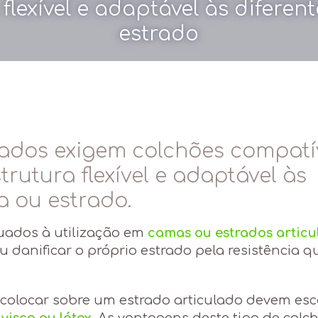
flexível e adaptável às difere
estrado
lados exigem colchões compatív
rutura flexível e adaptável às
a ou estrado.
uados à utilização em
camas ou estrados articu
 danificar o próprio estrado pela resistência q
colocar sobre um estrado articulado devem esc